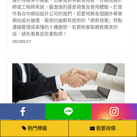
設計特點多不勝數，但畢竟對多數使用者、非網頁設計
師或工程師來說，最直接的還是視覺及使用體驗。於是
作為台中網站設計公司的我們，扼要地將各個國外專業
網站設計論壇、驅使討論都有提到的「網頁視覺」特點
濃縮整理成易懂的５種趨勢，有更新客製網頁需求的
話，請先看看這些重點吧！
2023/01/17
為什麼要找專業網頁設計公司的7個原因
台中是台灣經濟發展的中心，不只護國神山台積電在台
中興建將近100公 頃的2奈米廠，台中的產業聚落也不斷
熱門標籤
我要詢價
的在擴大，從金屬製造業、橡膠塑料、機器設備、電