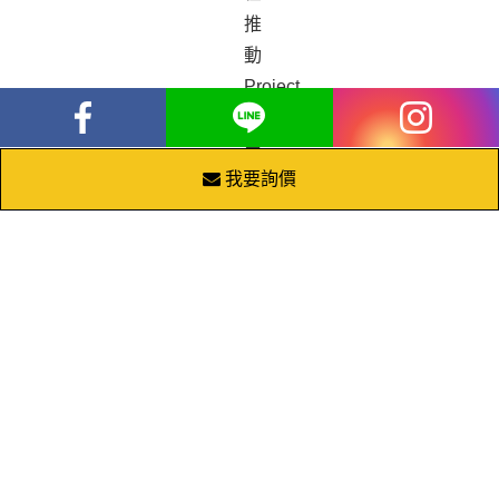
推
動
Project
Owl，
要
我要詢價
和
所
有
搜
尋
引
擎
使
用
者
一