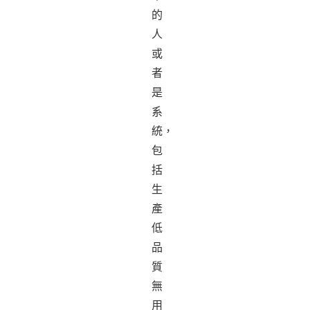
的
人
或
者
是
系
統，
包
括
生
產
低
品
質
無
用