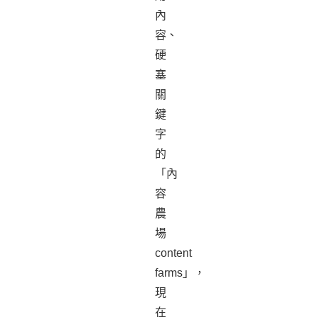
內
容、
硬
塞
關
鍵
字
的
「內
容
農
場
content
farms」，
現
在