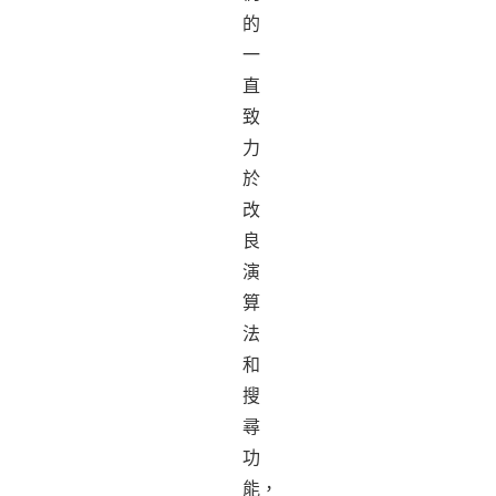
的
一
直
致
力
於
改
良
演
算
法
和
搜
尋
功
能，