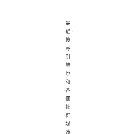
最
近，
搜
尋
引
擎
也
和
各
個
社
群
媒
體