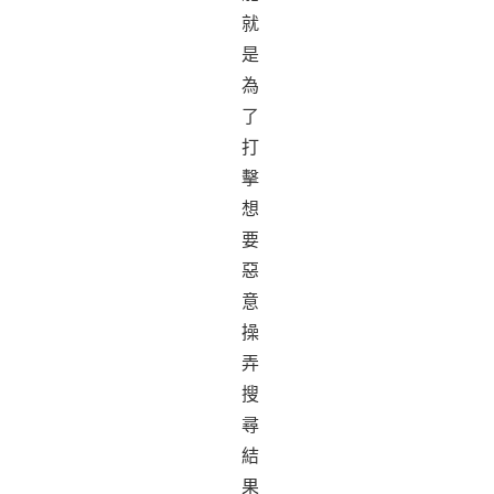
就
是
為
了
打
擊
想
要
惡
意
操
弄
搜
尋
結
果