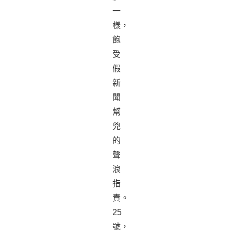
一
樣，
飽
受
假
新
聞
幫
兇
的
聲
浪
指
責。
25
號，