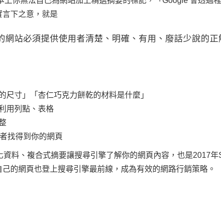
基本上你無法自己為網站加上精選摘要的標記，「Google 會透
實言下之意，就是
的網站必須提供使用者清楚、明確、有用、廢話少說的正
的尺寸」「杏仁巧克力餅乾的材料是什麼」
利用列點、表格
完整
費者找得到你的網頁
、複合式摘要讓搜尋引擎了解你的網頁內容，也是2017年SEO的重點
自己的網頁也登上搜尋引擎最前線，成為有效的網路行銷策略。