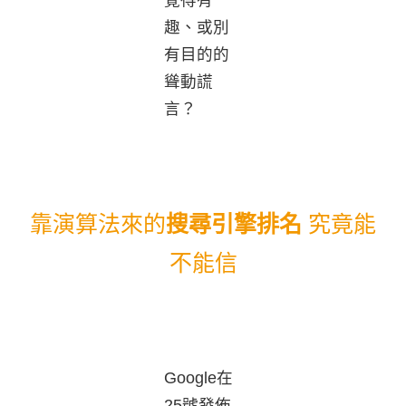
覺得有
趣、或別
有目的的
聳動謊
言？
靠演算法來的
搜尋引擎排名
究竟能
不能信
Google在
25號發佈