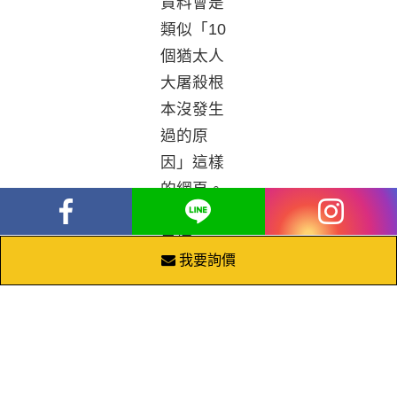
資料會是
類似「10
個猶太人
大屠殺根
本沒發生
過的原
因」這樣
的網頁。
這樣的結
果讓
我要詢價
Google好
像成為
「大屠殺
否定論」
的宣傳