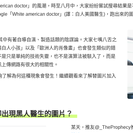
 American doctor」的風潮，時至八月中，大家紛紛嘗試搜
「White american doctor」(譯：白人美國醫生)，
或這其中有著自導自演、製造話題的陰謀論。大家七嘴八舌之
與白人小孩」以及「歐洲人的肖像畫」也會發生類似的錯
不是只是單純的技術失靈，也不是演算法被駭入了，而是
訊上傳網路有很大的相關性。
夠了解為何這種現象會發生！繼續觀看來了解替圖片加入
卻出現黑人醫生的圖片？
某天，推友@_TheProph