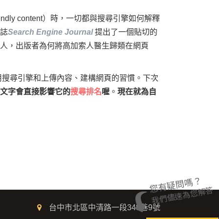
riendly content）時，一切都與搜尋引擎如何解釋
誌
Search Engine Journal
提出了一個貼切的
人，出版者為何將高加索人醫生歸類在網頁
使用搜尋引擎和上傳內容、建構網頁的習慣。下次
文字會直接影響它的
搜尋排名
喔
。
現在就為自
您有疑問嗎？
我們儘速為您解答
台中市北區中清路一段348巷9號