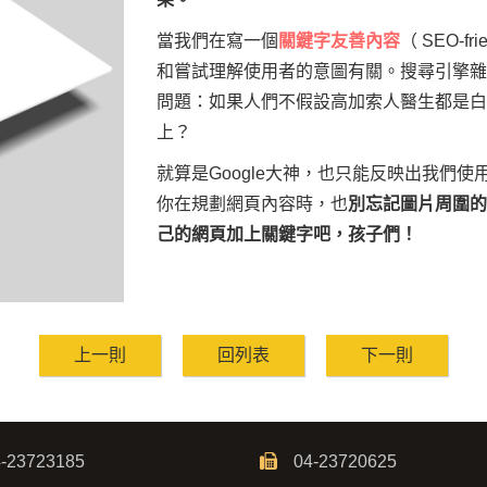
當我們在寫一個
關鍵字友善內容
（ SEO-f
和嘗試理解使用者的意圖有關。搜尋引擎雜
問題：如果人們不假設高加索人醫生都是白
上？
就算是Google大神，也只能反映出我們
你在規劃網頁內容時，也
別忘記圖片周圍的
己的網頁加上關鍵字吧，孩子們！
上一則
回列表
下一則
-23723185
04-23720625