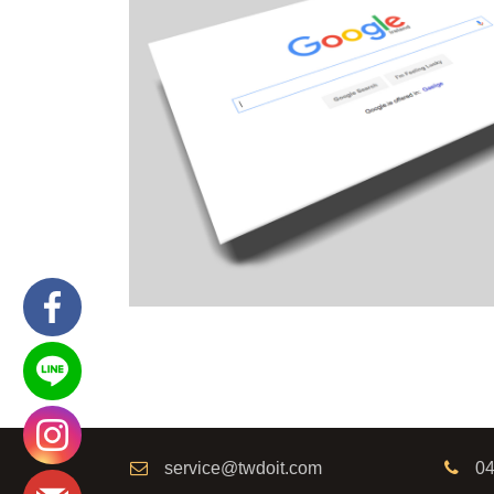
service@twdoit.com
04