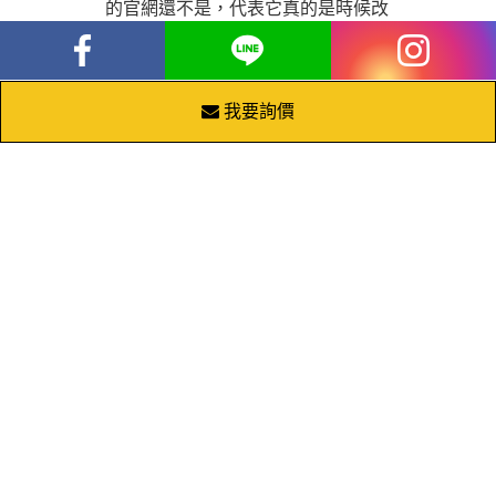
的官網還不是，代表它真的是時候改
版了，為了你的顧客忠誠、業績成長
和品牌形象，將就網站改版為附加價
值更高的RWD響應式網站，絕對是
我要詢價
一筆值得的投資。
台中網站設計｜台中SEO搜尋引擎
優化