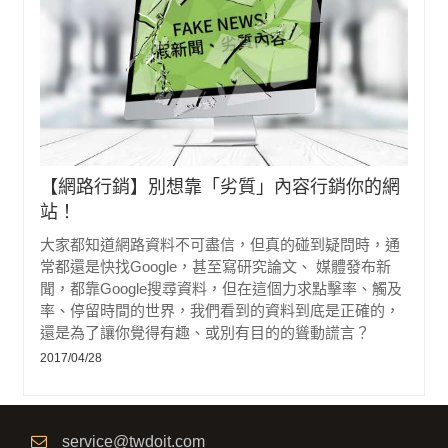
【網路行銷】別想靠「劣質」內容行銷你的網
站！
大家都知道網路資料不可盡信，但真的碰到疑問時，通
常都還是快找Google，甚至寫研究論文、 媒體發布新
聞，都靠Google搜尋資料，但在這個力求點擊率、觸及
率、停留時間的世界，我們看到的資料到底是正確的，
還是為了讓你覺得有趣、或別有目的的聳動謊言？
2017/04/28
service@twdoit.com