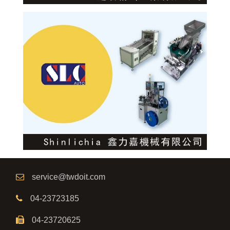
service@twdoit.com
04-23723185
04-23720625