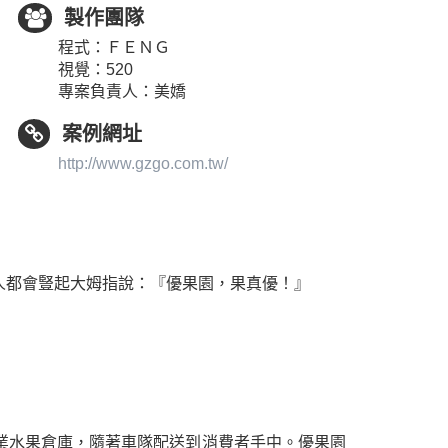
製作團隊
程式：ＦＥＮＧ
視覺：520
專案負責人：美嬌
案例網址
http://www.gzgo.com.tw/
人都會豎起大姆指說：『優果園，果真優！』
業水果倉庫，隨著車隊配送到消費者手中。優果園