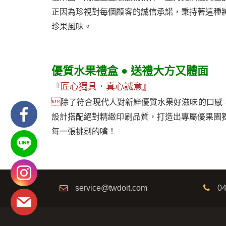
正因為珍視對每個顧客的誠信承諾，秉持著這種
珍果風味。
優質
水果禮盒 ● 送禮大方又體面
『匠心獨具．真心誠意』

除了符合現代人對新鮮優質水果好滋味的口感
設計搭配絕對精緻印刷品質，打造出專屬優果園
每一張挑剔的嘴！
service@twdoit.com
04