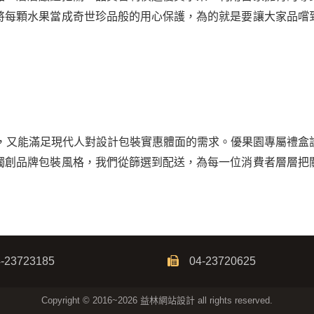
將每顆水果當成奇世珍品般的用心保護，為的就是要讓大家品嚐
，又能滿足現代人對設計包裝實惠體面的需求。優果園專屬禮盒
獨創品牌包裝風格，我們從篩選到配送，為每一位消費者層層把
-23723185
04-23720625
Copyright © 2016~2026 益林網站設計 all rights reserved.