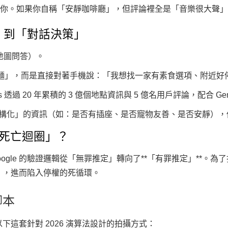
相信你。如果你自稱「安靜咖啡廳」，但評論裡全是「音樂很大聲」
字」到「對話決策」
（地圖問答）
。
肉麵」，而是直接對著手機說：「我想找一家有素食選項、附近好
s 透過 20 年累積的 3 億個地點資訊與 5 億名用戶評論，配合 
化」的資訊（如：是否有插座、是否寵物友善、是否安靜），你將徹
證死亡迴圈」？
ogle 的驗證邏輯從「無罪推定」轉向了**「有罪推定」**。為
」，進而陷入停權的死循環。
腳本
這套針對 2026 演算法設計的拍攝方式：