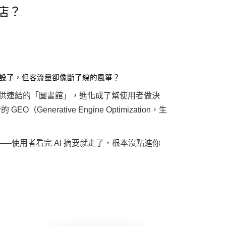
的店？
傳了、標籤設了，但客流量卻像斷了線的風箏？
單純提供連結的「圖書館」，進化成了幫使用者做決
erative Engine Optimization，生
洞——使用者看完 AI 摘要就走了，根本沒點進你