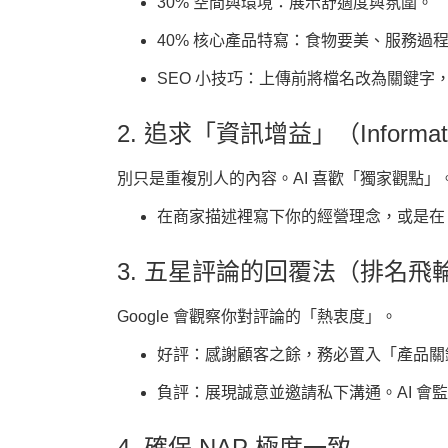
30% 空間與環境
：展示舒適度與氛圍。
40% 核心產品特寫
：食物要美、服務過
SEO 小技巧
：上傳前將檔名改為關鍵字，例
2. 追求「資訊增益」（Informati
別只是重複別人的內容。AI 喜歡「獨家觀點」
在商家描述裡寫下你的經營理念，或是在
3. 五星評論的回覆法（排名飛
Google 會觀察你對評論的「熱衷度」。
好評
：感謝顧客之餘，務必置入「產品關
負評
：展現誠意並邀請私下溝通。AI 會
4. 確保 NAP 極度一致