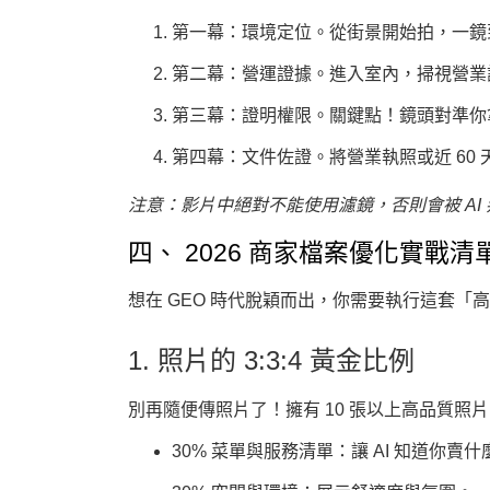
第一幕：環境定位
。從街景開始拍，一鏡
第二幕：營運證據
。進入室內，掃視營業
第三幕：證明權限
。關鍵點！鏡頭對準你
第四幕：文件佐證
。將營業執照或近 60
注意：影片中絕對不能使用濾鏡，否則會被 AI 判定
四、 2026 商家檔案優化實戰清
想在 GEO 時代脫穎而出，你需要執行這套「
1. 照片的 3:3:4 黃金比例
別再隨便傳照片了！擁有 10 張以上高品質照片
30% 菜單與服務清單
：讓 AI 知道你賣