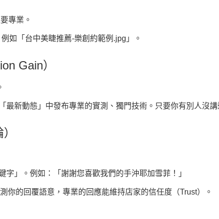
程要專業。
如「台中美睫推薦-樂創約範例.jpg」。
on Gain）
。
「最新動態」中發布專業的實測、獨門技術。只要你有別人沒講過
輪）
鍵字」。例如：「謝謝您喜歡我們的
手沖耶加雪菲
！」
監測你的回覆語意，專業的回應能維持店家的信任度（Trust）。