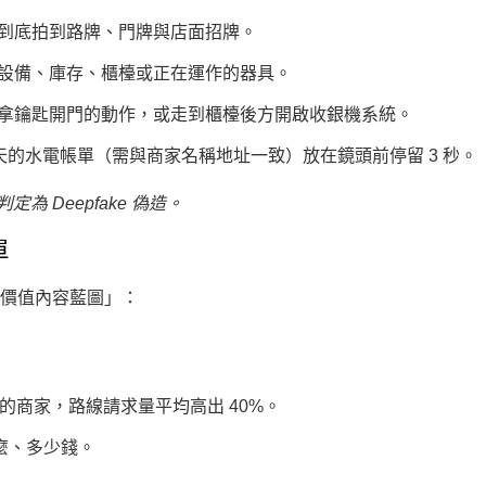
到底拍到路牌、門牌與店面招牌。
設備、庫存、櫃檯或正在運作的器具。
拿鑰匙開門
的動作，或走到櫃檯後方
開啟收銀機系統
。
 天的水電帳單（需與商家名稱地址一致）放在鏡頭前停留 3 秒。
為 Deepfake 偽造。
單
高價值內容藍圖」：
的商家，路線請求量平均高出 40%。
什麼、多少錢。