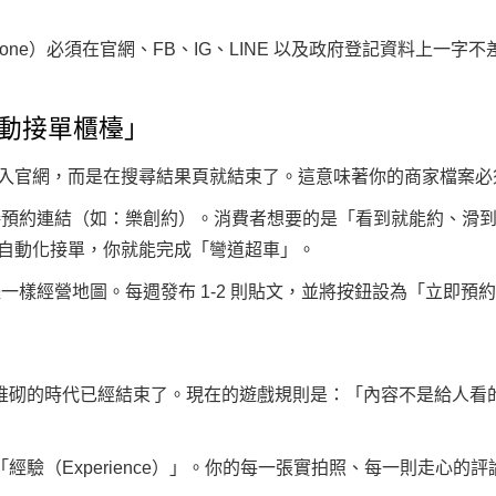
hone）必須在官網、FB、IG、LINE 以及政府登記資料上
一字不
自動接單櫃檯」
有進入官網，而是在搜尋結果頁就結束了。這意味著你的商家檔案
接預約連結（如：
樂創約
）。消費者想要的是「看到就能約、滑到就
自動化接單，你就能完成「彎道超車」。
一樣經營地圖。每週發布 1-2 則貼文，並將按鈕設為「立即預
關鍵字堆砌的時代已經結束了。現在的遊戲規則是：
「內容不是給人看的
「經驗（Experience）」。你的每一張實拍照、每一則走心